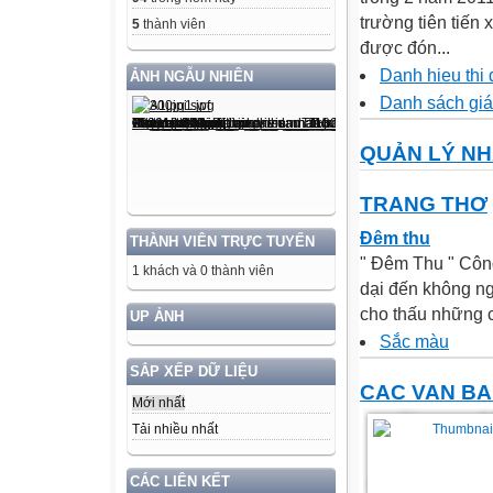
trường tiên tiến
5
thành viên
được đón...
Danh hieu thi
ẢNH NGẪU NHIÊN
Danh sách giá
QUẢN LÝ N
TRANG THƠ
Đêm thu
THÀNH VIÊN TRỰC TUYẾN
" Đêm Thu " Công
1 khách và 0 thành viên
dại đến không ng
cho thấu những ch
UP ẢNH
Sắc màu
SẮP XẾP DỮ LIỆU
CAC VAN B
Mới nhất
Tải nhiều nhất
CÁC LIÊN KẾT