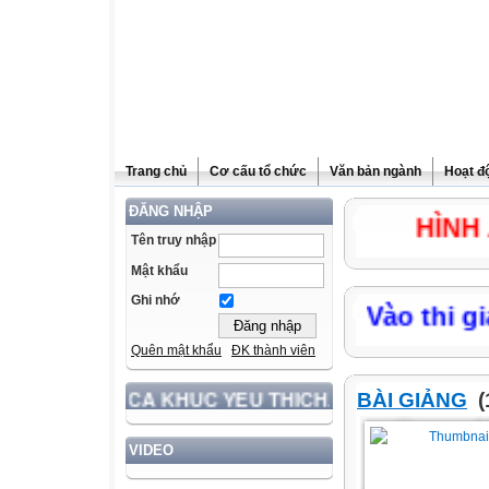
Trang chủ
Cơ cấu tổ chức
Văn bản ngành
Hoạt đ
ĐĂNG NHẬP
HÌNH Ả
Tên truy nhập
Mật khẩu
Ghi nhớ
Vào thi
Quên mật khẩu
ĐK thành viên
BÀI GIẢNG
(
CA KHUC YEU THICH.
VIDEO