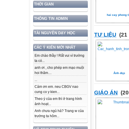
THỜI GIAN
hai cay phong t
THÔNG TIN ADMIN
TÀI NGUYÊN DẠY HỌC
TƯ LIỆU
(21 
CÁC Ý KIẾN MỚI NHẤT
Em chào thầy ! Rất vui vì trường
ta có...
anh ơi , cho phép em mạo muội
hoi thăm....
Ảnh đẹp
...
Cảm ơn em. neu CBGV nao
GIÁO ÁN
(20
cung co y kien...
Theo ý của em thì ở trang hình
ảnh hoạt...
Anh chưa ngủ hả? Trang w của
trường ta hôm...