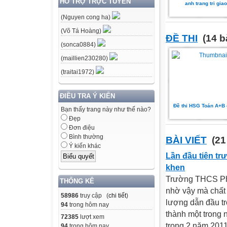
HỖ TRỢ TRỰC TUYẾN
anh trang tri gia
(Nguyen cong ha)
(Võ Tá Hoàng)
ĐỀ THI
(14 b
(sonca0884)
(maillien230280)
(traitai1972)
ĐIỀU TRA Ý KIẾN
Đề thi HSG Toán A+B 
Bạn thấy trang này như thế nào?
Đẹp
Đơn điệu
Bình thường
BÀI VIẾT
(21
Ý kiến khác
Lần đầu tiên t
khen
Trường THCS Phú
THỐNG KÊ
nhờ vậy mà chất 
58986
truy cập (
chi tiết
)
lượng dẫn đầu tr
94
trong hôm nay
thành một trong 
72385
lượt xem
trong 2 năm 201
94
trong hôm nay