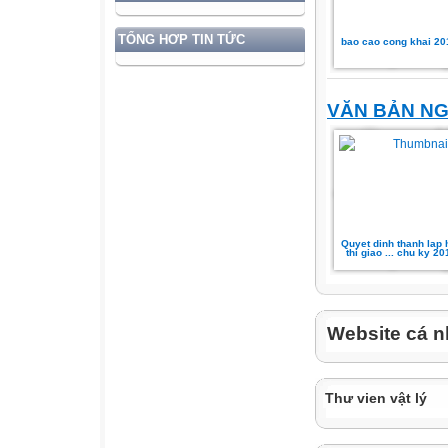
TỔNG HƠP TIN TỨC
bao cao cong khai 2
VĂN BẢN N
Quyet dinh thanh lap 
thi giao ... chu ky 2
Website cá n
Thư vien vật lý